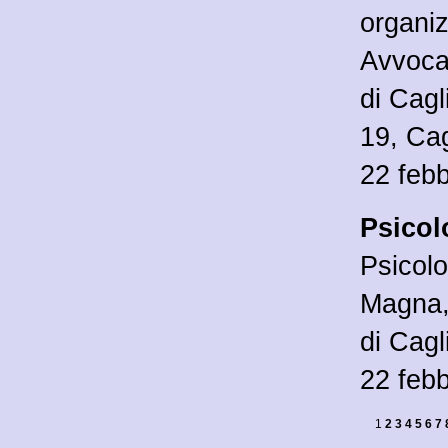
organiz
Avvocat
di Cagl
19, Cag
22 feb
Psicol
Psicolo
Magna, 
di Cagl
22 feb
1
2
3
4
5
6
7